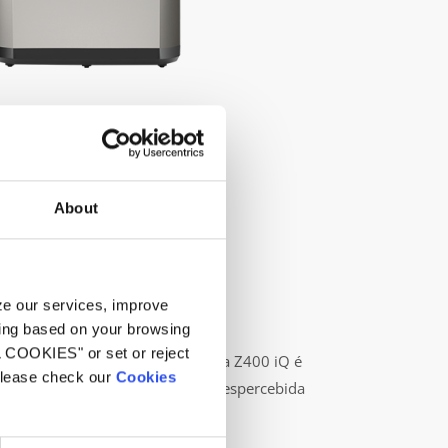
About
yze our services, improve
a e discreta
ling based on your browsing
L COOKIES" or set or reject
ILENCE e à saída de ar vertical, a Z400 iQ é
 please check our
Cookies
discreta, que consegue passar despercebida
pequenos.