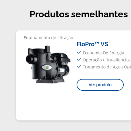
Produtos semelhantes
Equipamento de filtração
FloPro™ VS
Economia De Energia
Operação ultra-silencios
Tratamento de Água Op
Ver produto