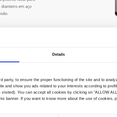
l dianteiro em aço
osão.
Details
 party, to ensure the proper functioning of the site and to anal
Silencios
te and show you ads related to your interests according to profi
s visited). You can accept all cookies by clicking on "ALLOW AL
Graças ao seu modo S
 this banner. If you want to know more about the use of cookies,
uma bomba de calor 
mesmo em espaços 