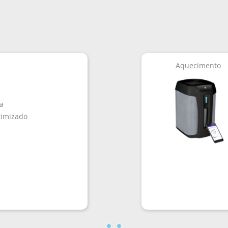
Aquecimento
a
timizado