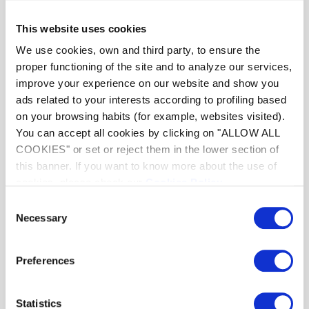
This website uses cookies
We use cookies, own and third party, to ensure the
proper functioning of the site and to analyze our services,
improve your experience on our website and show you
ads related to your interests according to profiling based
on your browsing habits (for example, websites visited).
You can accept all cookies by clicking on "ALLOW ALL
COOKIES" or set or reject them in the lower section of
this banner. If you want to know more about the use of
cookies, please check our
Cookies Policy
.
2 opções de aquecimento do ar
Consent
(aquecimento elétrico ou bateria
Necessary
Selection
de água quente)
Disponível 2 opções de aquecimento do ar: aquecimento
Preferences
elétrico ou bobina de água quente. O aquecimento do ar na
sua piscina de interior oferece-lhe um controlo adicional do
Statistics