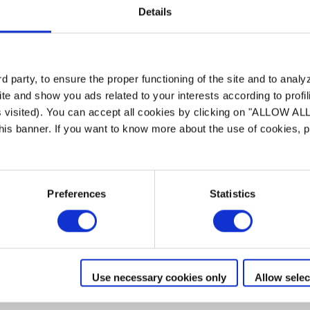
Details
ssas
 party, to ensure the proper functioning of the site and to anal
leção
te and show you ads related to your interests according to profi
s visited). You can accept all cookies by clicking on "ALLOW AL
eleção ajudam a
 this banner. If you want to know more about the use of cookies,
utos Zodiac®
Preferences
Statistics
Use necessary cookies only
Allow selec