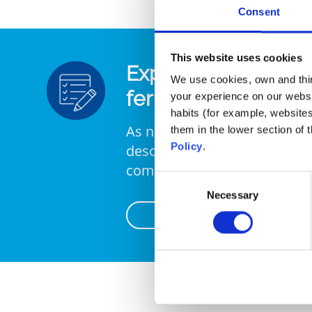
Consent
This website uses cookies
Experimente as no
We use cookies, own and third
ferramentas de se
your experience on our websi
habits (for example, website
As nossas ferramentas de s
them in the lower section of
Policy
.
descobrir os melhores prod
com apenas alguns cliques
Consent
Necessary
Selection
Descobrir